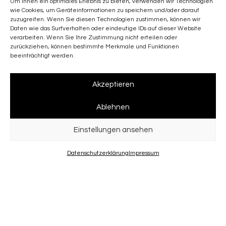
Um Ihnen ein optimales Erlebnis zu bieten, verwenden wir Technologien
wie Cookies, um Geräteinformationen zu speichern und/oder darauf
zuzugreifen. Wenn Sie diesen Technologien zustimmen, können wir
Daten wie das Surfverhalten oder eindeutige IDs auf dieser Website
verarbeiten. Wenn Sie Ihre Zustimmung nicht erteilen oder
zurückziehen, können bestimmte Merkmale und Funktionen
beeinträchtigt werden.
Akzeptieren
Ablehnen
Standort
Toblach
Einstellungen ansehen
Datenschutzerklärung
Impressum
Projekt Turmwiese
Die Wohnanlage Turmwiese wurde im Zentrum von